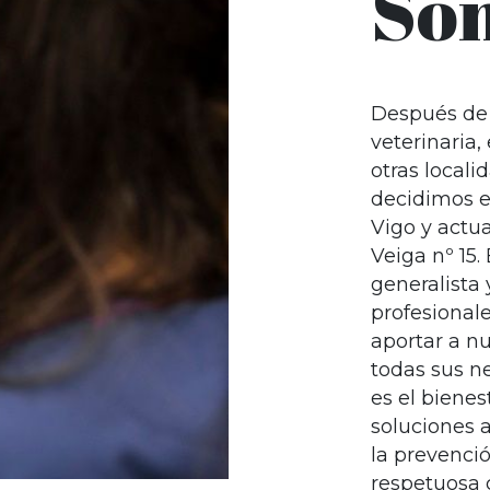
So
Después de 
veterinaria,
otras locali
decidimos es
Vigo y actu
Veiga nº 15.
generalista
profesionale
aportar a nu
todas sus ne
es el bienes
soluciones 
la prevenció
respetuosa 