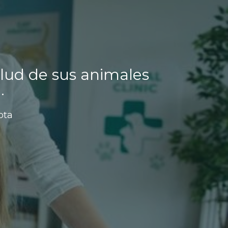
alud de sus animales
.
ota