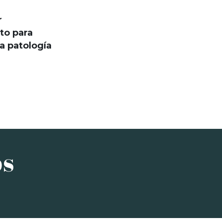
r
to para
da patología
os