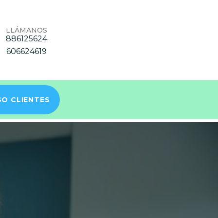
LLÁMANOS
886125624
606624619
O CLIENTES